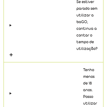
Se estiver
parado sem
utilizar a
baGO,
continua a
contar o
tempo de
utilização?
Tenho
menos
de 18
anos.
Posso
utilizar