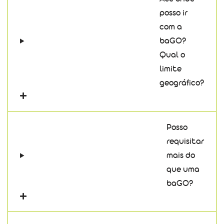
posso ir
com a
baGO?
Qual o
limite
geográfico?
Posso
requisitar
mais do
que uma
baGO?