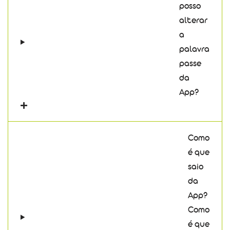
posso
alterar
a
palavra
passe
da
App?
Como
é que
saio
da
App?
Como
é que