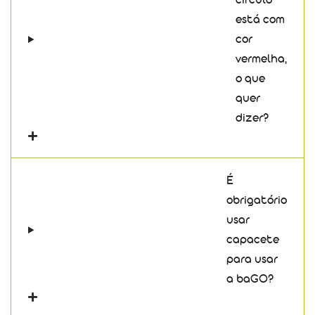
círculo
está com
cor
vermelha,
o que
quer
dizer?
É
obrigatório
usar
capacete
para usar
a baGO?