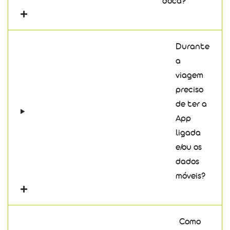
doca?
Durante
a
viagem
preciso
de ter a
App
ligada
e/ou os
dados
móveis?
Como