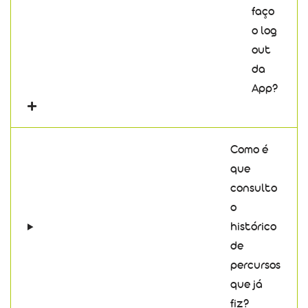
faço
o log
out
da
App?
Como é
que
consulto
o
histórico
de
percursos
que já
fiz?