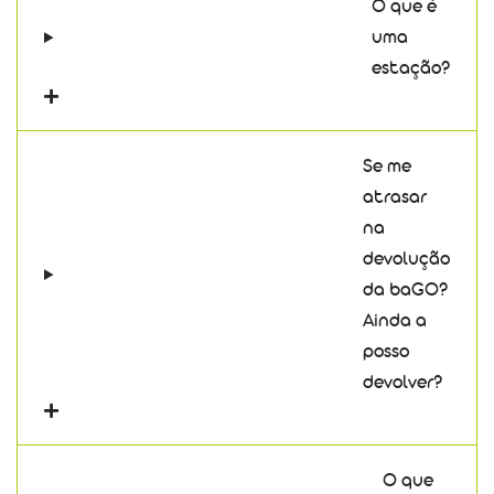
O que é
uma
estação?
Se me
atrasar
na
devolução
da baGO?
Ainda a
posso
devolver?
O que