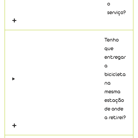
o
serviço?
Tenho
que
entregar
a
bicicleta
na
mesma
estação
de onde
a retirei?