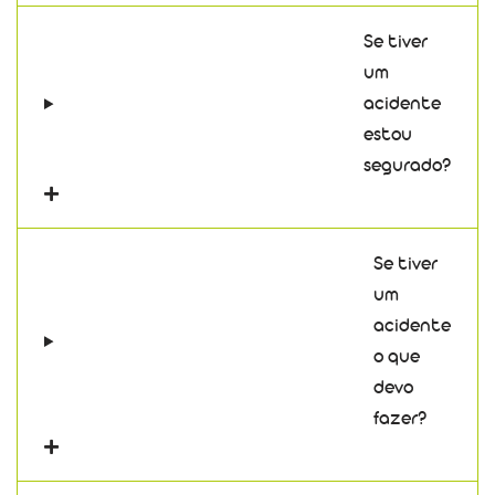
Se tiver
um
acidente
estou
segurado?
Se tiver
um
acidente
o que
devo
fazer?