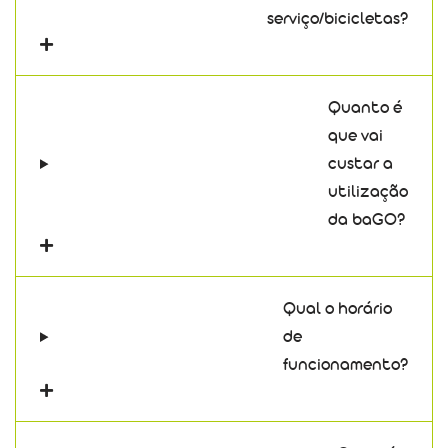
serviço/bicicletas?
Quanto é
que vai
custar a
utilização
da baGO?
Qual o horário
de
funcionamento?