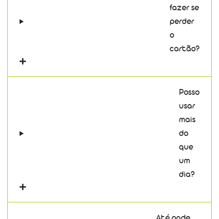
fazer se
perder
o
cartão?
Posso
usar
mais
do
que
um
dia?
Até onde