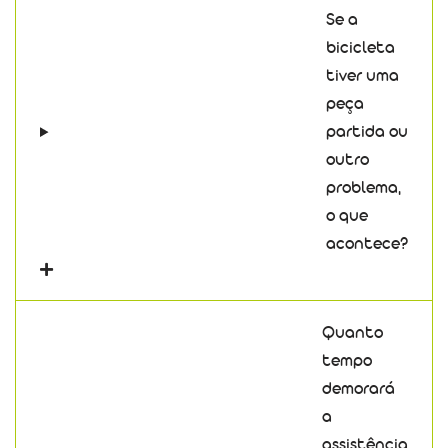
Se a
bicicleta
tiver uma
peça
partida ou
outro
problema,
o que
acontece?
Quanto
tempo
demorará
a
assistência